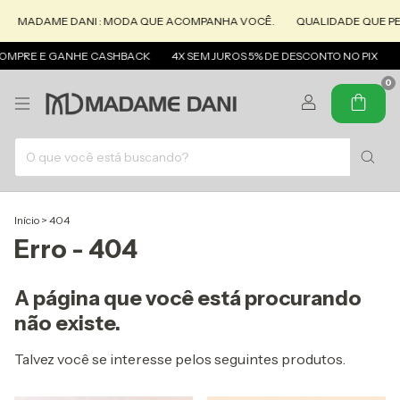
MADAME DANI : MODA QUE ACOMPANHA VOCÊ.
QUALIDADE QUE PE
 COMPRE E GANHE CASHBACK
4X SEM JUROS 5% DE DESCONTO NO PIX
F
0
Início
>
404
Erro - 404
A página que você está procurando
não existe.
Talvez você se interesse pelos seguintes produtos.