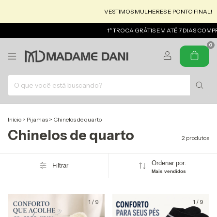
VESTIMOS MULHERES E PONTO FINAL!
1º TROCA GRÁTIS EM ATÉ 7 DIAS COMP
0
Início
>
Pijamas
>
Chinelos de quarto
Chinelos de quarto
2 produtos
Ordenar por:
Filtrar
Mais vendidos
1
/
9
1
/
9