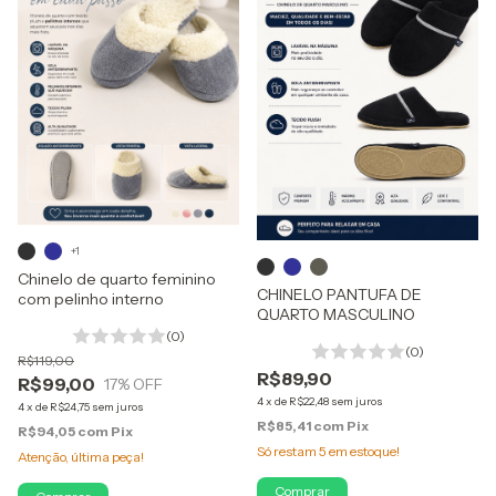
+1
Chinelo de quarto feminino
CHINELO PANTUFA DE
com pelinho interno
QUARTO MASCULINO
(0)
(0)
R$119,00
R$89,90
R$99,00
17
% OFF
4
x
de
R$22,48
sem juros
4
x
de
R$24,75
sem juros
R$85,41
com
Pix
R$94,05
com
Pix
Só restam
5
em estoque!
Atenção, última peça!
Comprar