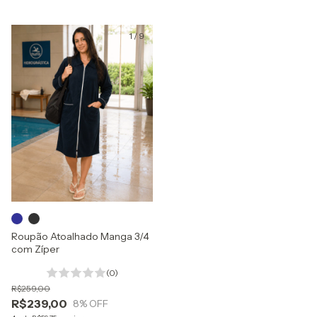
1
/
9
Roupão Atoalhado Manga 3/4
com Zíper
(0)
R$259,00
R$239,00
8
% OFF