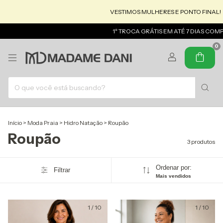
VESTIMOS MULHERES E PONTO FINAL!
1º TROCA GRÁTIS EM ATÉ 7 DIAS COM
0
Início
>
Moda Praia
>
Hidro Natação
>
Roupão
Roupão
3 produtos
Ordenar por:
Filtrar
Mais vendidos
1
/
10
1
/
10