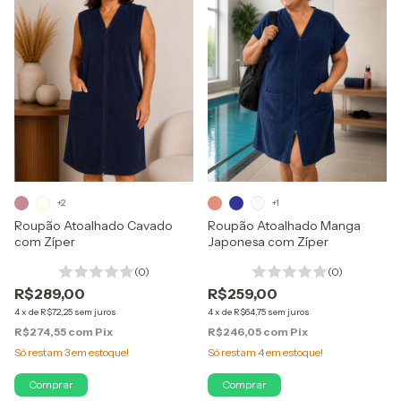
+2
+1
Roupão Atoalhado Cavado
Roupão Atoalhado Manga
com Zíper
Japonesa com Zíper
(0)
(0)
R$289,00
R$259,00
4
x
de
R$72,25
sem juros
4
x
de
R$64,75
sem juros
R$274,55
com
Pix
R$246,05
com
Pix
Só restam
3
em estoque!
Só restam
4
em estoque!
Comprar
Comprar