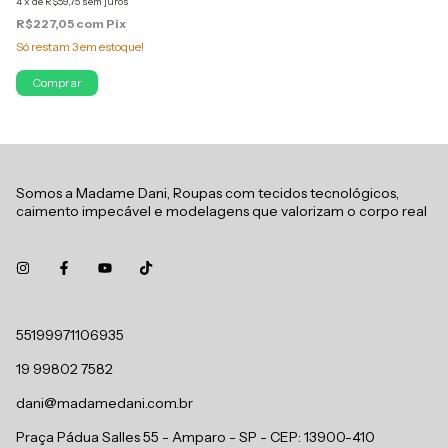
4
x
de
R$59,75
sem juros
R$227,05
com
Pix
Só restam
3
em estoque!
Comprar
Somos a Madame Dani, Roupas com tecidos tecnológicos,
caimento impecável e modelagens que valorizam o corpo real
55199971106935
19 99802 7582
dani@madamedani.com.br
Praça Pádua Salles 55 - Amparo - SP - CEP: 13900-410