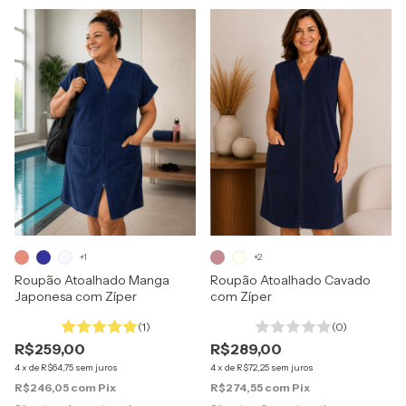
+1
+2
Roupão Atoalhado Manga
Roupão Atoalhado Cavado
Japonesa com Zíper
com Zíper
(1)
(0)
R$259,00
R$289,00
4
x
de
R$64,75
sem juros
4
x
de
R$72,25
sem juros
R$246,05
com
Pix
R$274,55
com
Pix