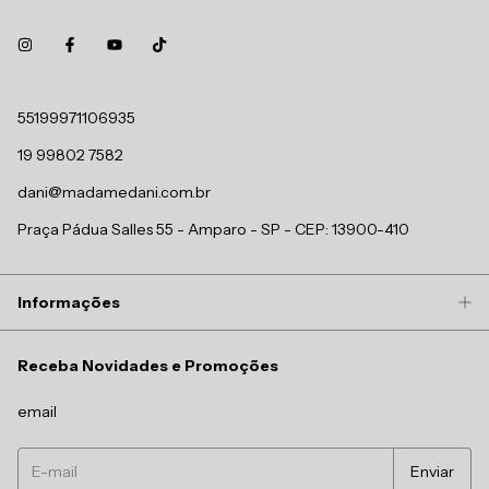
55199971106935
19 99802 7582
dani@madamedani.com.br
Praça Pádua Salles 55 - Amparo - SP - CEP: 13900-410
Informações
Receba Novidades e Promoções
email