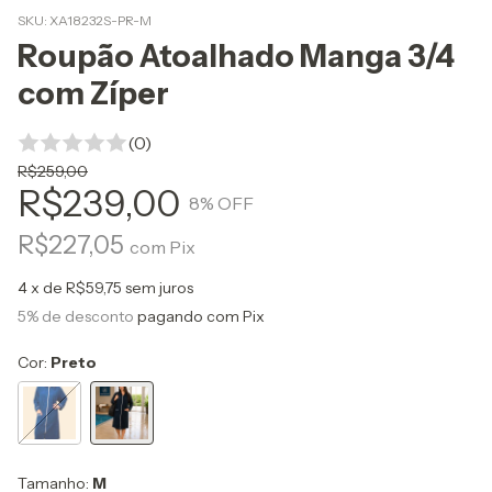
SKU:
XA18232S-PR-M
Roupão Atoalhado Manga 3/4
com Zíper
(0)
R$259,00
R$239,00
8
% OFF
R$227,05
com
Pix
4
x de
R$59,75
sem juros
5% de desconto
pagando com Pix
Cor:
Preto
Tamanho:
M