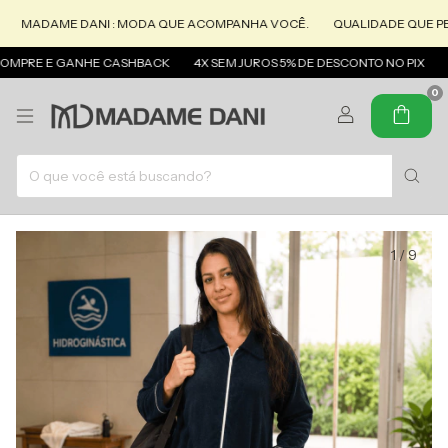
AME DANI : MODA QUE ACOMPANHA VOCÊ.
QUALIDADE QUE PERMANE
E E GANHE CASHBACK
4X SEM JUROS 5% DE DESCONTO NO PIX
FRETE 
0
1
/
9