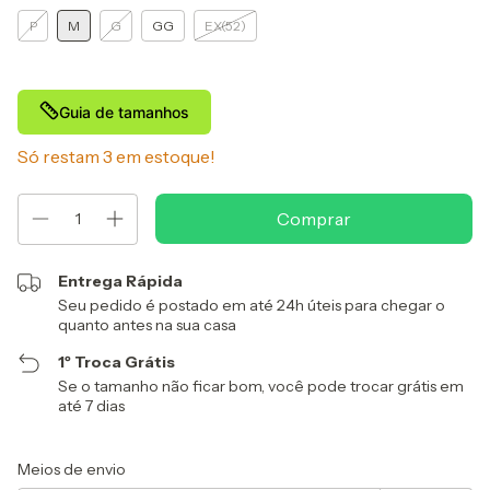
P
M
G
GG
EX(52)
Guia de tamanhos
Só restam
3
em estoque!
Entrega Rápida
Seu pedido é postado em até 24h úteis para chegar o
quanto antes na sua casa
1º Troca Grátis
Se o tamanho não ficar bom, você pode trocar grátis em
até 7 dias
Entregas para o CEP:
Alterar CEP
Meios de envio