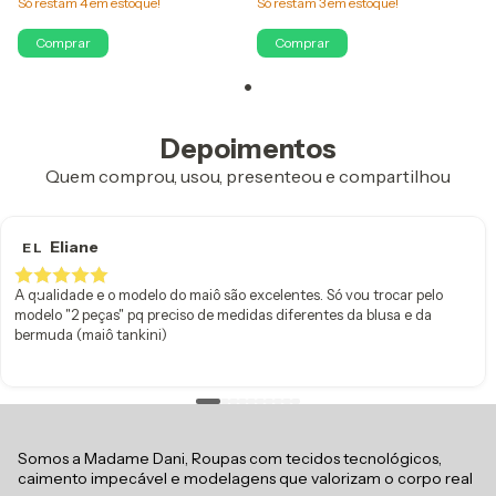
Só restam
4
em estoque!
Só restam
3
em estoque!
Comprar
Comprar
Depoimentos
Quem comprou, usou, presenteou e compartilhou
Eliane
E L
A qualidade e o modelo do maiô são excelentes. Só vou trocar pelo
modelo "2 peças" pq preciso de medidas diferentes da blusa e da
bermuda (maiô tankini)
Somos a Madame Dani, Roupas com tecidos tecnológicos,
caimento impecável e modelagens que valorizam o corpo real