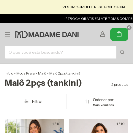
VESTIMOS MULHERES E PONTO FINAL!
1º TROCA GRÁTIS EM ATÉ 7 DIAS COMP
0
Início
>
Moda Praia
>
Maiô
>
Maiô 2pçs (tankini)
Maiô 2pçs (tankini)
2 produtos
Ordenar por:
Filtrar
Mais vendidos
1
/
10
1
/
10