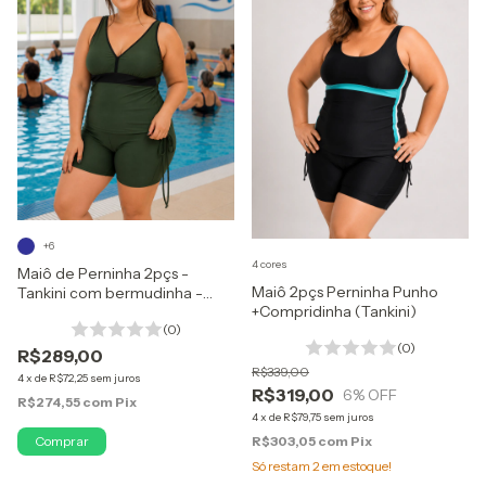
+6
4 cores
Maiô de Perninha 2pçs -
Maiô 2pçs Perninha Punho
Tankini com bermudinha -
+Compridinha (Tankini)
Forro ProteçãoUV50+
(0)
(0)
R$289,00
R$339,00
4
x
de
R$72,25
sem juros
R$319,00
6
% OFF
R$274,55
com
Pix
4
x
de
R$79,75
sem juros
R$303,05
com
Pix
Comprar
Só restam
2
em estoque!