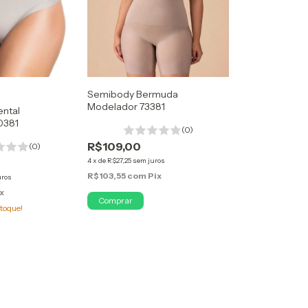
Semibody Bermuda
Modelador 73381
ental
0381
(0)
R$109,00
(0)
4
x
de
R$27,25
sem juros
R$103,55
com
Pix
uros
x
Comprar
toque!