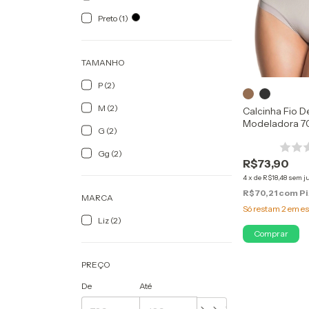
Preto (1)
TAMANHO
P (2)
M (2)
Calcinha Fio D
Modeladora 7
G (2)
Gg (2)
R$73,90
4
x
de
R$18,48
sem j
R$70,21
com
Pi
MARCA
Só restam
2
em es
Liz (2)
Comprar
PREÇO
De
Até