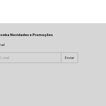
eceba Novidades e Promoções
ail