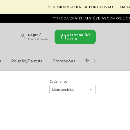
VESTIMOS MULHERES E PONTO FINAL!
MADAME
1º TROCA GRÁTIS EM ATÉ 7 DIAS COMPRE E G
Login
/
Carrinho
(
0
)
Cadastre-se
R$0,00
a
Roupão/Pantufa
Promoções
Trocas e Devoluçoes
Ordenar por