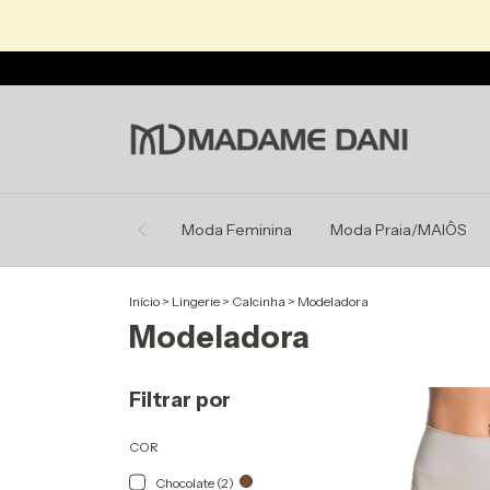
Moda Feminina
Moda Praia/MAIÔS
Início
>
Lingerie
>
Calcinha
>
Modeladora
Modeladora
Filtrar por
COR
Chocolate (2)