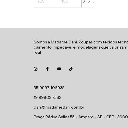
Somos a Madame Dani, Roupas com tecidos tecno
caimento impecável e modelagens que valorizam
real
55199971106935
19 99802 7582
dani@madamedani.com.br
Praça Pádua Salles 55 - Amparo - SP - CEP: 1390