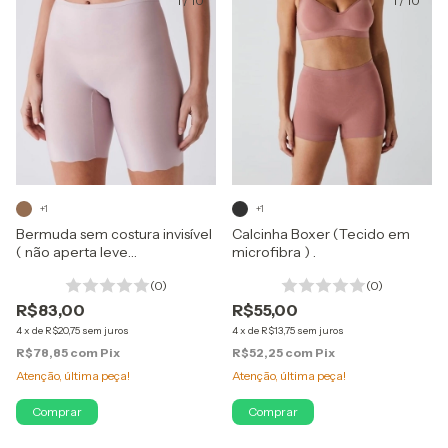
1
/
10
1
/
10
+1
+1
Bermuda sem costura invisível
Calcinha Boxer (Tecido em
( não aperta leve
microfibra ) .
compressão) Liz
(0)
(0)
R$83,00
R$55,00
4
x
de
R$20,75
sem juros
4
x
de
R$13,75
sem juros
R$78,85
com
Pix
R$52,25
com
Pix
Atenção, última peça!
Atenção, última peça!
Comprar
Comprar