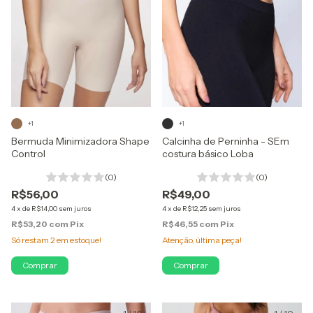
+1
+1
Bermuda Minimizadora Shape
Calcinha de Perninha - SEm
Control
costura básico Loba
(0)
(0)
R$56,00
R$49,00
4
x
de
R$14,00
sem juros
4
x
de
R$12,25
sem juros
R$53,20
com
Pix
R$46,55
com
Pix
Só restam
2
em estoque!
Atenção, última peça!
Comprar
Comprar