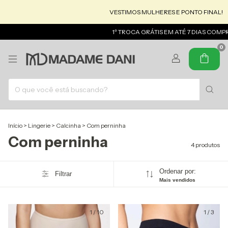
VESTIMOS MULHERES E PONTO FINAL!
1º TROCA GRÁTIS EM ATÉ 7 DIAS COMP
0
Início
>
Lingerie
>
Calcinha
>
Com perninha
Com perninha
4 produtos
Ordenar por:
Filtrar
Mais vendidos
1
/
10
1
/
3