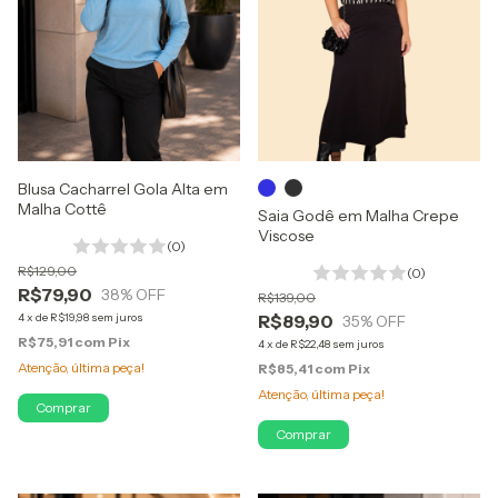
Blusa Cacharrel Gola Alta em
Malha Cottê
Saia Godê em Malha Crepe
Viscose
(0)
R$129,00
(0)
R$79,90
38
% OFF
R$139,00
4
x
de
R$19,98
sem juros
R$89,90
35
% OFF
R$75,91
com
Pix
4
x
de
R$22,48
sem juros
Atenção, última peça!
R$85,41
com
Pix
Atenção, última peça!
Comprar
Comprar