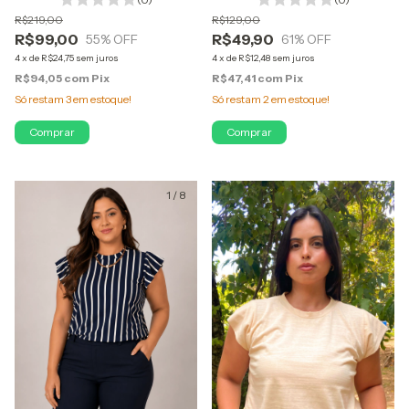
R$219,00
R$129,00
R$99,00
R$49,90
55
% OFF
61
% OFF
4
x
de
R$24,75
sem juros
4
x
de
R$12,48
sem juros
R$94,05
com
Pix
R$47,41
com
Pix
Só restam
3
em estoque!
Só restam
2
em estoque!
Comprar
Comprar
1
/
8
1
/
10