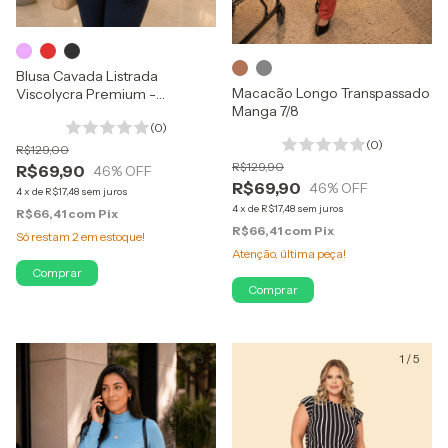
Blusa Cavada Listrada
Macacão Longo Transpassado
Viscolycra Premium -
Manga 7/8
Elegante e Confortável
(0)
(0)
R$129,00
R$129,90
R$69,90
46
% OFF
R$69,90
46
% OFF
4
x
de
R$17,48
sem juros
4
x
de
R$17,48
sem juros
R$66,41
com
Pix
R$66,41
com
Pix
Só restam
2
em estoque!
Atenção, última peça!
Comprar
Comprar
1
/
5
1
/
5