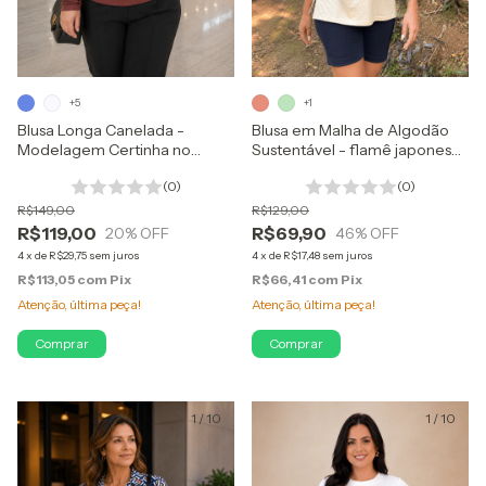
+5
+1
Blusa Longa Canelada -
Blusa em Malha de Algodão
Modelagem Certinha no
Sustentável - flamê japonesa
Corpo - Canelado de Viscose
com prega
(0)
(0)
R$149,00
R$129,00
R$119,00
R$69,90
20
% OFF
46
% OFF
4
x
de
R$29,75
sem juros
4
x
de
R$17,48
sem juros
R$113,05
com
Pix
R$66,41
com
Pix
Atenção, última peça!
Atenção, última peça!
Comprar
Comprar
1
/
10
1
/
10