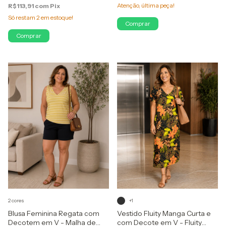
Atenção, última peça!
R$113,91
com
Pix
Só restam
2
em estoque!
Comprar
Comprar
1
/
9
1
/
5
2 cores
+1
Blusa Feminina Regata com
Vestido Fluity Manga Curta e
Decotem em V - Malha de
com Decote em V - Fluity