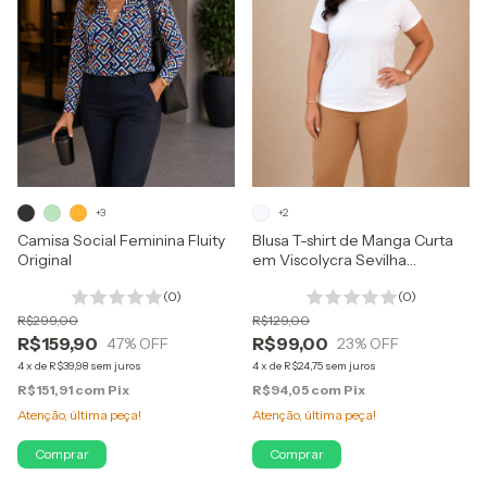
+3
+2
Camisa Social Feminina Fluity
Blusa T-shirt de Manga Curta
Original
em Viscolycra Sevilha
Madame Dani
(0)
(0)
R$299,00
R$129,00
R$159,90
R$99,00
47
% OFF
23
% OFF
4
x
de
R$39,98
sem juros
4
x
de
R$24,75
sem juros
R$151,91
com
Pix
R$94,05
com
Pix
Atenção, última peça!
Atenção, última peça!
Comprar
Comprar