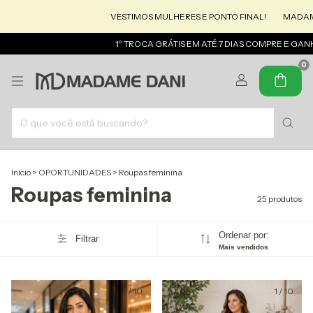
VESTIMOS MULHERES E PONTO FINAL!
MADAME DANI :
1º TROCA GRÁTIS EM ATÉ 7 DIAS COMPRE E GANHE CASH
0
Início
>
OPORTUNIDADES
>
Roupas feminina
Roupas feminina
25 produtos
Ordenar por:
Filtrar
Mais vendidos
1
/
10
1
/
10