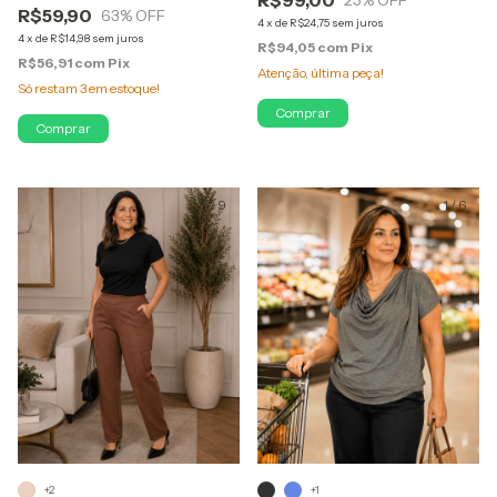
R$59,90
63
% OFF
4
x
de
R$24,75
sem juros
4
x
de
R$14,98
sem juros
R$94,05
com
Pix
R$56,91
com
Pix
Atenção, última peça!
Só restam
3
em estoque!
Comprar
Comprar
1
/
9
1
/
6
+2
+1