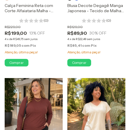
Calça Feminina Reta com
Blusa Decote Degagê Manga
Corte Alfaiataria Malha -
Japonesa - Tecido de Malha
Sfilata
Viscose com Trama Tricô
(0)
(0)
R$229,00
R$129,00
R$199,00
R$89,90
13
% OFF
30
% OFF
4
x
de
R$49,75
sem juros
4
x
de
R$22,48
sem juros
R$189,05
com
Pix
R$85,41
com
Pix
Atenção, última peça!
Atenção, última peça!
Comprar
Comprar
1
/
10
1
/
10