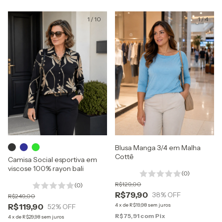
1
/
10
1
/
4
Blusa Manga 3/4 em Malha
Cottê
Camisa Social esportiva em
viscose 100% rayon bali
(0)
R$129,00
(0)
R$79,90
38
% OFF
R$249,00
R$119,90
4
x
de
R$19,98
sem juros
52
% OFF
R$75,91
com
Pix
4
x
de
R$29,98
sem juros