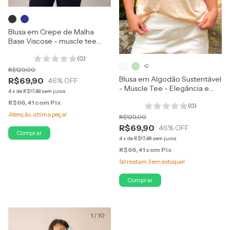
Blusa em Crepe de Malha
Base Viscose - muscle tee
listrada
(0)
+2
R$129,00
Blusa em Algodão Sustentável
R$69,90
46
% OFF
- Muscle Tee - Elegância e
4
x
de
R$17,48
sem juros
Qualidade Cosnciência Limpa
R$66,41
com
Pix
(0)
Atenção, última peça!
R$129,00
R$69,90
46
% OFF
Comprar
4
x
de
R$17,48
sem juros
R$66,41
com
Pix
Só restam
3
em estoque!
Comprar
1
/
10