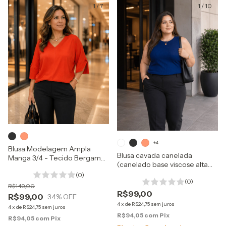
1
/
7
1
/
10
+4
Blusa Modelagem Ampla
Blusa cavada canelada
Manga 3/4 - Tecido Bergamo
(canelado base viscose alta
Base Viscose
qualidade )
(0)
(0)
R$149,00
R$99,00
R$99,00
34
% OFF
4
x
de
R$24,75
sem juros
4
x
de
R$24,75
sem juros
R$94,05
com
Pix
R$94,05
com
Pix