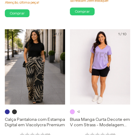
Só restam
3
em estoque!
Atenção, última peça!
Comprar
Comprar
1
/
7
1
/
10
+2
Calça Pantalona com Estampa
Blusa Manga Curta Decote em
Digital em Viscolycra Premium
V com Strass - Modelagem
Soltinha em Viscolycra
(0)
(0)