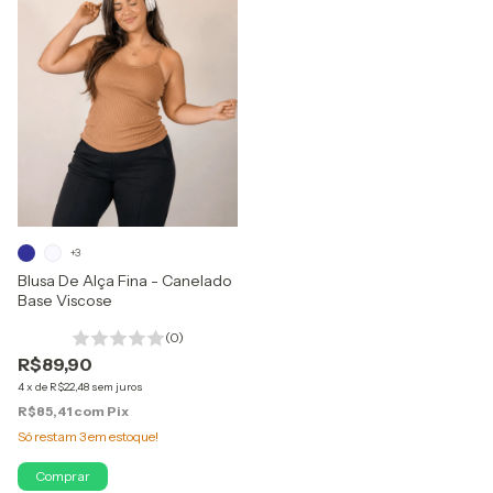
+3
Blusa De Alça Fina - Canelado
Base Viscose
(0)
R$89,90
4
x
de
R$22,48
sem juros
R$85,41
com
Pix
Só restam
3
em estoque!
Comprar