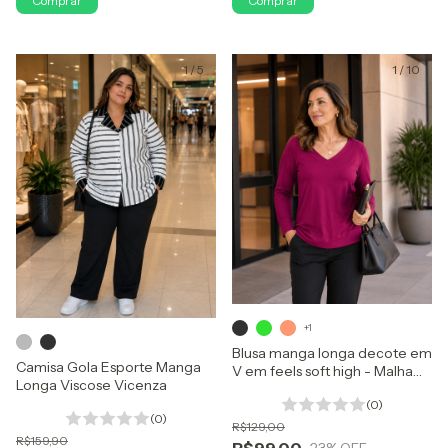
Comprar
Comprar
1
/
5
1
/
10
+1
Blusa manga longa decote em
Camisa Gola Esporte Manga
V em feels soft high - Malha
Longa Viscose Vicenza
de Base Viscose com Trama
(0)
Tricô
(0)
R$129,00
R$159,90
R$99,00
23
% OFF