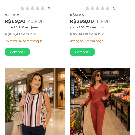
Crepe listrada
Original Gelado e Nobre
(0)
(0)
R$129,00
R$335,00
R$69,90
R$299,00
46
% OFF
11
% OFF
4
x
de
R$17,48
sem juros
4
x
de
R$74,75
sem juros
R$66,41
com
Pix
R$284,05
com
Pix
Só restam
2
em estoque!
Atenção, última peça!
Comprar
Comprar
1
/
10
1
/
8