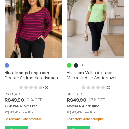
+3
+1
Blusa Manga Longa com
Blusa em Malha de Laise -
Decote Assimetrico Listrada -
Macia , linda e Confortável
Canelado Base Viscose
(0)
(0)
R$129,00
R$149,00
R$49,90
R$49,90
61
% OFF
67
% OFF
4
x
de
R$12,48
sem juros
4
x
de
R$12,48
sem juros
R$47,41
com
Pix
R$47,41
com
Pix
Só restam
4
em estoque!
Só restam
3
em estoque!