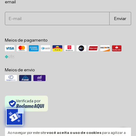
email
Meios de pagamento
Meios de envio
Verificada por
Copyright Madame Dani - 37783837000245 - 2026. Todos os direitos
Ao navegar por este site
você aceita o uso de cookies
para agilizar a
reservados.