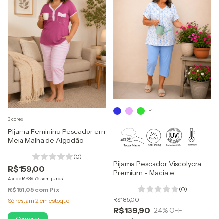
+1
3 cores
Pijama Feminino Pescador em
Meia Malha de Algodão
(0)
Pijama Pescador Viscolycra
R$159,00
Premium - Macia e
4
x
de
R$39,75
sem juros
Confortável
(0)
R$151,05
com
Pix
R$185,00
Só restam
2
em estoque!
R$139,90
24
% OFF
Comprar