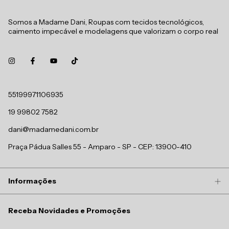
Somos a Madame Dani, Roupas com tecidos tecnológicos,
caimento impecável e modelagens que valorizam o corpo real
55199971106935
19 99802 7582
dani@madamedani.com.br
Praça Pádua Salles 55 - Amparo - SP - CEP: 13900-410
Informações
Receba Novidades e Promoções