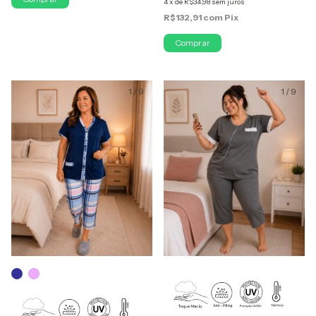
4
x
de
R$34,98
sem juros
R$132,91
com
Pix
Comprar
1
/
9
1
/
9