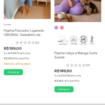
2 cores
Pijama Pescador Liganete
ORIGINAL Geladinho de
Poliamida
(0)
R$199,00
Pijama Calça e Manga Curta
4
x
de
R$49,75
sem juros
Suede
R$189,05
com
Pix
Atenção, última peça!
(0)
R$189,90
Comprar
4
x
de
R$47,48
sem juros
R$180,41
com
Pix
Comprar