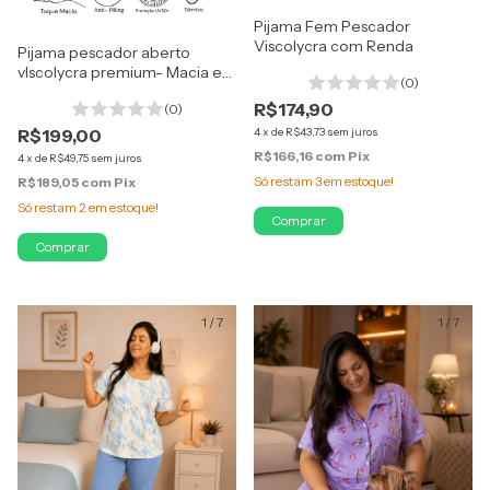
Pijama Fem Pescador
Viscolycra com Renda
Pijama pescador aberto
vIscolycra premium- Macia e
(0)
Confortável
R$174,90
(0)
R$199,00
4
x
de
R$43,73
sem juros
R$166,16
com
Pix
4
x
de
R$49,75
sem juros
Só restam
3
em estoque!
R$189,05
com
Pix
Só restam
2
em estoque!
Comprar
Comprar
1
/
7
1
/
7