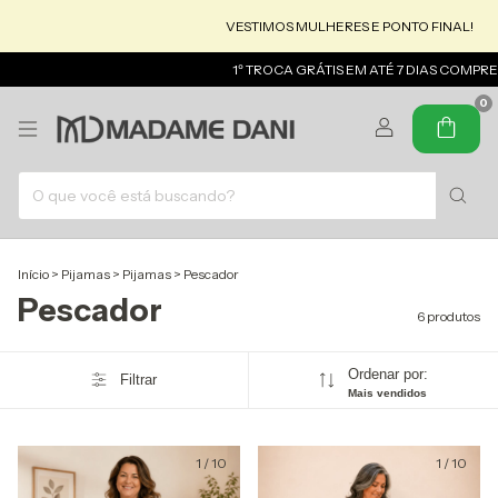
VESTIMOS MULHERES E PONTO FINAL!
MADA
1º TROCA GRÁTIS EM ATÉ 7 DIAS COMPRE E 
0
Início
>
Pijamas
>
Pijamas
>
Pescador
Pescador
6 produtos
Ordenar por:
Filtrar
Mais vendidos
1
/
10
1
/
10