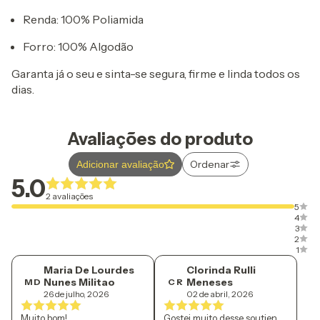
Renda: 100% Poliamida
Forro: 100% Algodão
Garanta já o seu e sinta-se segura, firme e linda todos os
dias.
Avaliações do produto
Ordenar
Adicionar avaliação
5.0
2 avaliações
5
4
3
2
1
Maria De Lourdes
Clorinda Rulli
Nunes Militao
Meneses
M D
C R
26 de julho, 2026
02 de abril, 2026
Muito bom!
Gostei muito desse soutien,