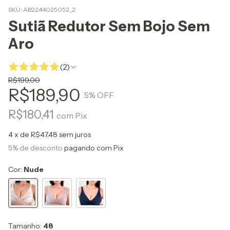
SKU:
AB2244025052_2
Sutiã Redutor Sem Bojo Sem
Aro
(2)
R$199,00
R$189,90
5
% OFF
R$180,41
com
Pix
4
x de
R$47,48
sem juros
5% de desconto
pagando com Pix
Cor:
Nude
Tamanho:
48