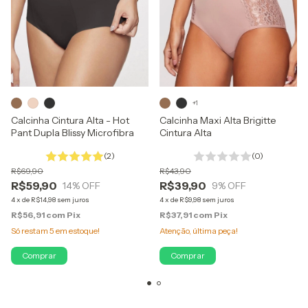
+1
Calcinha Cintura Alta - Hot
Calcinha Maxi Alta Brigitte
Pant Dupla Blissy Microfibra
Cintura Alta
(2)
(0)
R$69,90
R$43,90
R$59,90
R$39,90
14
% OFF
9
% OFF
4
x
de
R$14,98
sem juros
4
x
de
R$9,98
sem juros
R$56,91
com
Pix
R$37,91
com
Pix
Só restam
5
em estoque!
Atenção, última peça!
Comprar
Comprar