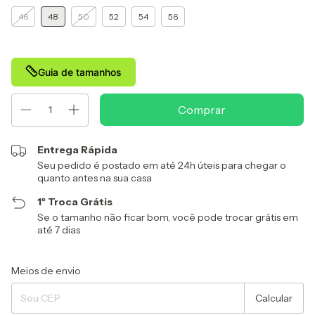
46
48
50
52
54
56
Guia de tamanhos
Entrega Rápida
Seu pedido é postado em até 24h úteis para chegar o
quanto antes na sua casa
1º Troca Grátis
Se o tamanho não ficar bom, você pode trocar grátis em
até 7 dias
Entregas para o CEP:
Alterar CEP
Meios de envio
Calcular