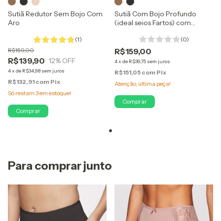
Sutiã Com Bojo Profundo
Sutiã Redutor Sem Bojo Com
(ideal seios Fartos) com
Aro
Reforço Lateral
(0)
(1)
R$159,00
R$159,00
R$139,90
12
% OFF
4
x
de
R$39,75
sem juros
4
x
de
R$34,98
sem juros
R$151,05
com
Pix
R$132,91
com
Pix
Atenção, última peça!
Só restam
3
em estoque!
Comprar
Comprar
Para comprar junto