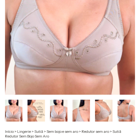
Início
>
Lingerie
>
Sutiã
>
Sem bojo e sem aro
>
Redutor sem aro
>
Sutiã
Redutor Sem Bojo Sem Aro