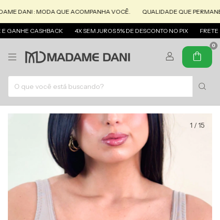
DANI : MODA QUE ACOMPANHA VOCÊ.
QUALIDADE QUE PERMANECE.
 GANHE CASHBACK
4X SEM JUROS 5% DE DESCONTO NO PIX
FRETE GRÁT
0
1
/
15