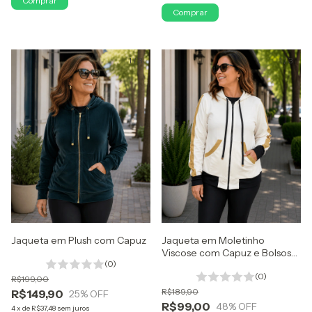
Comprar
Comprar
1
/
3
1
/
3
Jaqueta em Plush com Capuz
Jaqueta em Moletinho
Viscose com Capuz e Bolsos
(0)
Tricolor
(0)
R$199,00
R$189,90
R$149,90
25
% OFF
R$99,00
48
% OFF
4
x
de
R$37,48
sem juros