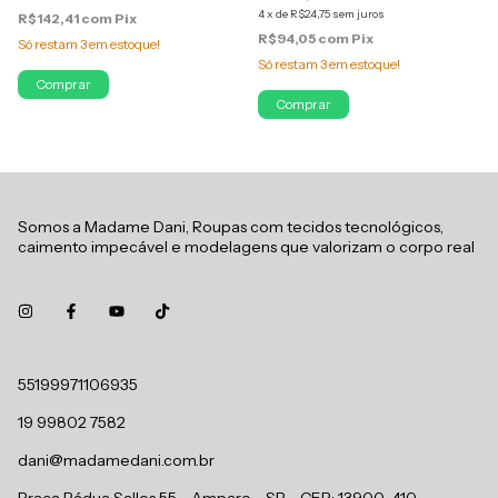
4
x
de
R$24,75
sem juros
R$142,41
com
Pix
R$94,05
com
Pix
Só restam
3
em estoque!
Só restam
3
em estoque!
Comprar
Comprar
Somos a Madame Dani, Roupas com tecidos tecnológicos,
caimento impecável e modelagens que valorizam o corpo real
55199971106935
19 99802 7582
dani@madamedani.com.br