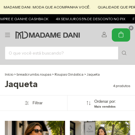
AME DANI : MODA QUE ACOMPANHA VOCÊ.
QUALIDADE QUE PERMANE
E E GANHE CASHBACK
4X SEM JUROS 5% DE DESCONTO NO PIX
FRETE 
0
Início
>
breadcrumbs.roupas
>
Roupas Ginástica
>
Jaqueta
Jaqueta
4 produtos
Ordenar por:
Filtrar
Mais vendidos
1
/
8
1
/
10