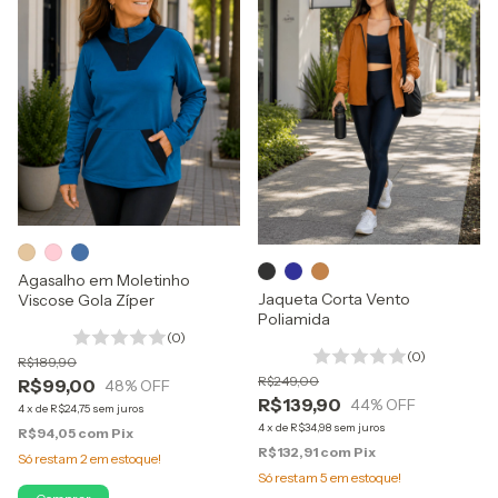
Agasalho em Moletinho
Jaqueta Corta Vento
Viscose Gola Zíper
Poliamida
(0)
(0)
R$189,90
R$249,00
R$99,00
48
% OFF
R$139,90
44
% OFF
4
x
de
R$24,75
sem juros
4
x
de
R$34,98
sem juros
R$94,05
com
Pix
R$132,91
com
Pix
Só restam
2
em estoque!
Só restam
5
em estoque!