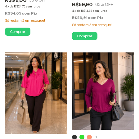
R$59,90
63
% OFF
4
x
de
R$24,75
sem juros
4
x
de
R$14,98
sem juros
R$94,05
com
Pix
R$56,91
com
Pix
Só restam
2
em estoque!
Só restam
3
em estoque!
Comprar
Comprar
1
/
10
1
/
10
+1