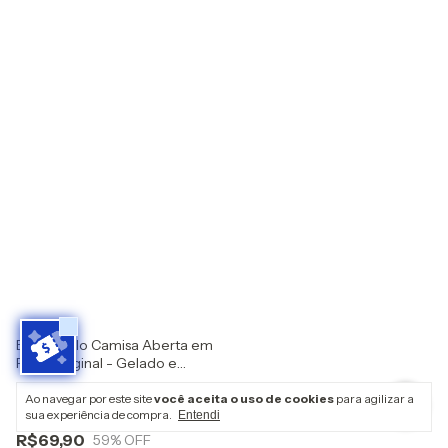
Blusa Estilo Camisa Aberta em
Fluity Original - Gelado e
Nobre
(0)
Ao navegar por este site
você aceita o uso de cookies
para agilizar a
sua experiência de compra.
Entendi
R$169,00
R$69,90
59
% OFF