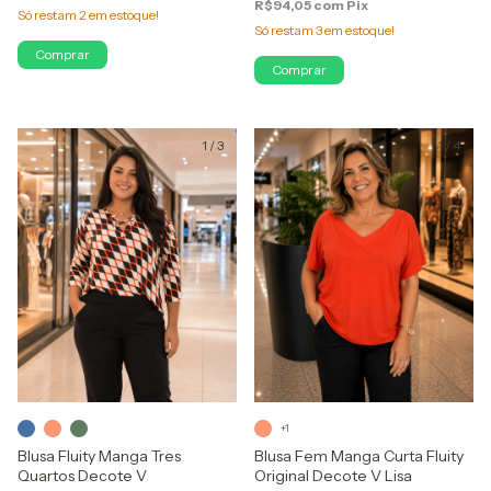
R$94,05
com
Pix
Só restam
2
em estoque!
Só restam
3
em estoque!
Comprar
Comprar
1
/
3
1
/
4
+1
Blusa Fluity Manga Tres
Blusa Fem Manga Curta Fluity
Quartos Decote V
Original Decote V Lisa