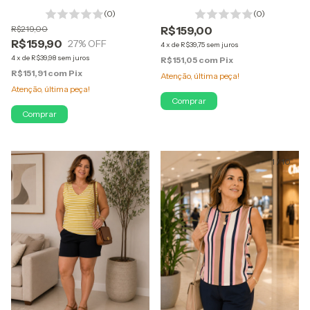
(0)
(0)
R$219,00
R$159,00
R$159,90
27
% OFF
4
x
de
R$39,75
sem juros
4
x
de
R$39,98
sem juros
R$151,05
com
Pix
R$151,91
com
Pix
Atenção, última peça!
Atenção, última peça!
Comprar
Comprar
1
/
9
1
/
10