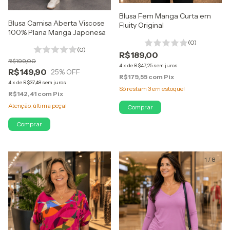
Blusa Fem Manga Curta em
Blusa Camisa Aberta Viscose
Fluity Original
100% Plana Manga Japonesa
(0)
(0)
R$189,00
R$199,00
4
x
de
R$47,25
sem juros
R$149,90
25
% OFF
R$179,55
com
Pix
4
x
de
R$37,48
sem juros
Só restam
3
em estoque!
R$142,41
com
Pix
Atenção, última peça!
Comprar
Comprar
1
/
2
1
/
8