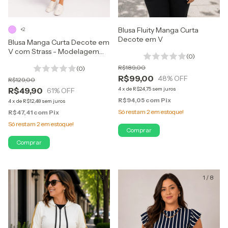
Blusa Fluity Manga Curta
+2
Decote em V
Blusa Manga Curta Decote em
V com Strass - Modelagem
(0)
Soltinha em Viscolycra
R$189,00
(0)
R$99,00
48
% OFF
R$129,00
R$49,90
4
x
de
R$24,75
sem juros
61
% OFF
R$94,05
com
Pix
4
x
de
R$12,48
sem juros
Só restam
2
em estoque!
R$47,41
com
Pix
Só restam
2
em estoque!
Comprar
Comprar
1
/
3
1
/
8