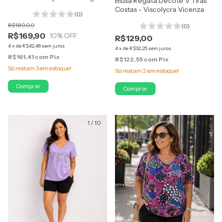
Blusa Regata Decote V Tiras
de Poliamida
Costas - Viscolycra Vicenza
(0)
R$189,00
(0)
R$169,90
10
% OFF
R$129,00
4
x
de
R$42,48
sem juros
4
x
de
R$32,25
sem juros
R$161,41
com
Pix
R$122,55
com
Pix
Só restam
3
em estoque!
Só restam
2
em estoque!
Comprar
Comprar
1
/
10
1
/
2