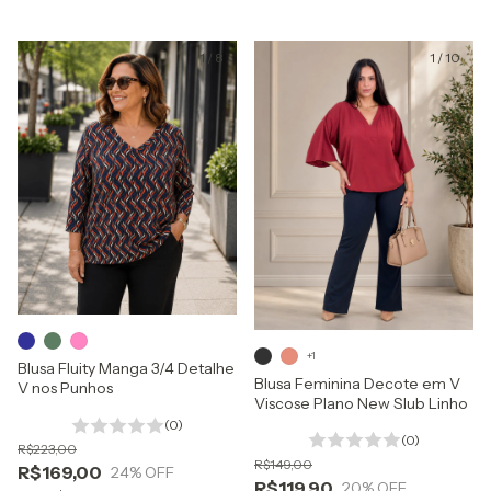
1
/
8
1
/
10
+1
Blusa Fluity Manga 3/4 Detalhe
Blusa Feminina Decote em V
V nos Punhos
Viscose Plano New Slub Linho
(0)
(0)
R$223,00
R$149,00
R$169,00
24
% OFF
R$119,90
20
% OFF