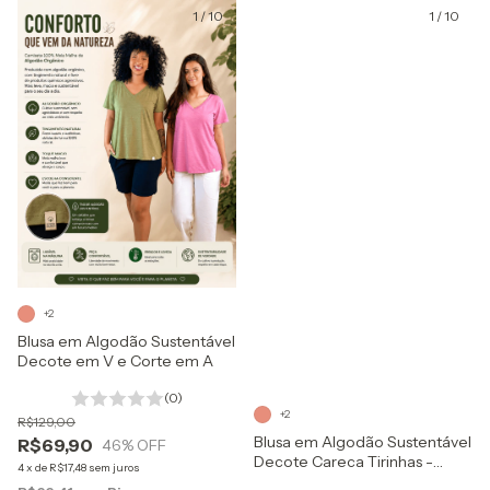
1
/
10
1
/
10
+2
Blusa em Algodão Sustentável
Decote em V e Corte em A
(0)
+2
R$129,00
Blusa em Algodão Sustentável
R$69,90
46
% OFF
Decote Careca Tirinhas -
4
x
de
R$17,48
sem juros
Conforto e Elegância