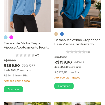
Casaco Moletinho Creponado
Casaco de Malha Crepe
Base Viscose Texturizado
Viscose Abotoamento Frontal
e Gola
(0)
(0)
R$249,00
R$159,90
R$139,90
44
% OFF
R$99,90
38
% OFF
4
x
de
R$34,98
sem juros
4
x
de
R$24,98
sem juros
R$132,91
com
Pix
R$94,91
com
Pix
Atenção, última peça!
Atenção, última peça!
Comprar
Comprar