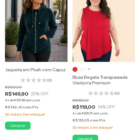
Jaqueta em Plush com Capuz
+1
Blusa Regata Transpassada
(0)
Visolycra Premium
R$199,00
R$149,90
25
% OFF
(0)
R$139,00
4
x
de
R$37,48
sem juros
R$119,00
14
% OFF
R$142,41
com
Pix
4
x
de
R$29,75
sem juros
Só restam
3
em estoque!
R$113,05
com
Pix
Comprar
Só restam
2
em estoque!
Comprar