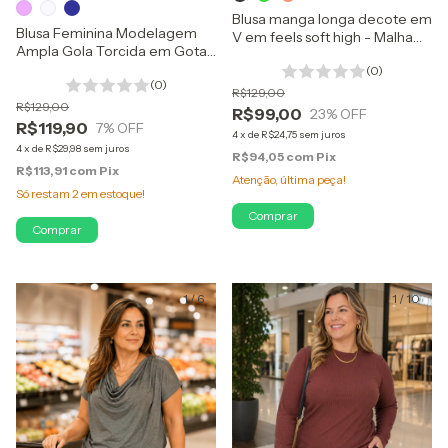
Blusa manga longa decote em
Blusa Feminina Modelagem
V em feels soft high - Malha
Ampla Gola Torcida em Gotas
de Base Viscose com Trama
- Vicenza
(0)
Tricô
(0)
R$129,00
R$129,00
R$99,00
23
% OFF
R$119,90
7
% OFF
4
x
de
R$24,75
sem juros
4
x
de
R$29,98
sem juros
R$94,05
com
Pix
R$113,91
com
Pix
Atenção, última peça!
Só restam
2
em estoque!
Comprar
Comprar
1
/
6
1
/
10