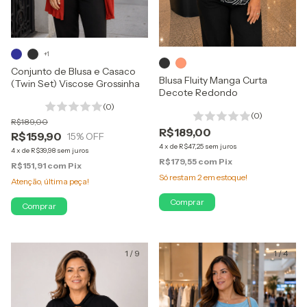
+1
Conjunto de Blusa e Casaco
Blusa Fluity Manga Curta
(Twin Set) Viscose Grossinha
Decote Redondo
(0)
(0)
R$189,00
R$189,00
R$159,90
15
% OFF
4
x
de
R$47,25
sem juros
4
x
de
R$39,98
sem juros
R$179,55
com
Pix
R$151,91
com
Pix
Só restam
2
em estoque!
Atenção, última peça!
Comprar
Comprar
1
/
9
1
/
4