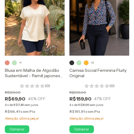
+1
+3
Blusa em Malha de Algodão
Camisa Social Feminina Fluity
Sustentável - flamê japonesa
Original
com prega
(0)
(0)
R$129,00
R$299,00
R$69,90
R$159,90
46
% OFF
47
% OFF
4
x
de
R$17,48
sem juros
4
x
de
R$39,98
sem juros
R$66,41
com
Pix
R$151,91
com
Pix
Atenção, última peça!
Atenção, última peça!
Comprar
Comprar