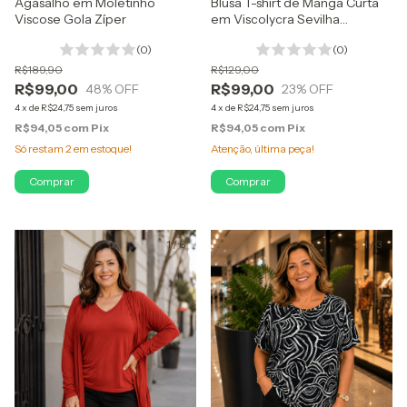
Agasalho em Moletinho
Blusa T-shirt de Manga Curta
Viscose Gola Zíper
em Viscolycra Sevilha
Madame Dani
(0)
(0)
R$189,90
R$129,00
R$99,00
R$99,00
48
% OFF
23
% OFF
4
x
de
R$24,75
sem juros
4
x
de
R$24,75
sem juros
R$94,05
com
Pix
R$94,05
com
Pix
Só restam
2
em estoque!
Atenção, última peça!
Comprar
Comprar
1
/
6
1
/
3