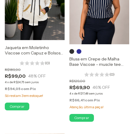
Jaqueta em Moletinho
Viscose com Capuz e Bolsos
Tricolor
Blusa em Crepe de Malha
(0)
Base Viscose - muscle tee
listrada
R$189,90
(0)
R$99,00
48
% OFF
R$129,00
4
x
de
R$24,75
sem juros
R$69,90
46
% OFF
R$94,05
com
Pix
4
x
de
R$17,48
sem juros
Só restam
3
em estoque!
R$66,41
com
Pix
Comprar
Atenção, última peça!
Comprar