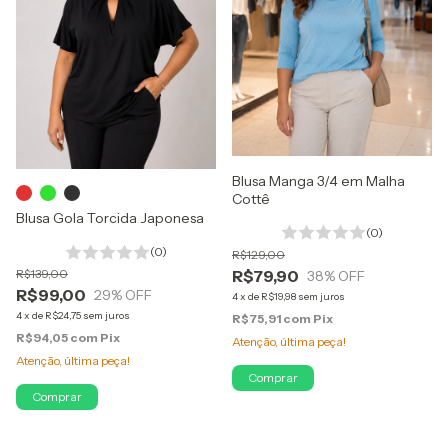
Blusa Manga 3/4 em Malha
Cottê
Blusa Gola Torcida Japonesa
(0)
(0)
R$129,00
R$79,90
R$139,00
38
% OFF
R$99,00
29
% OFF
4
x
de
R$19,98
sem juros
4
x
de
R$24,75
sem juros
R$75,91
com
Pix
R$94,05
com
Pix
Atenção, última peça!
Atenção, última peça!
Comprar
Comprar