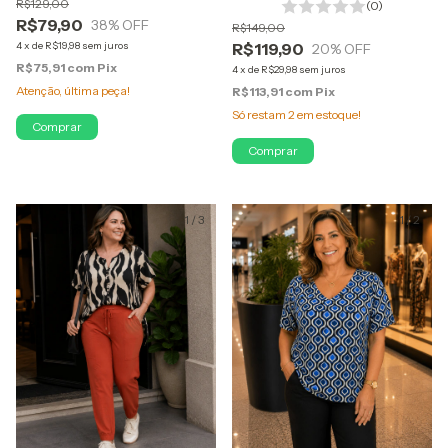
R$129,00
(0)
DAni
R$79,90
38
% OFF
R$149,00
4
x
de
R$19,98
sem juros
R$119,90
20
% OFF
R$75,91
com
Pix
4
x
de
R$29,98
sem juros
Atenção, última peça!
R$113,91
com
Pix
Só restam
2
em estoque!
Comprar
Comprar
1
/
3
1
/
2