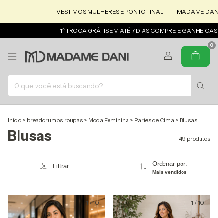
ESTIMOS MULHERES E PONTO FINAL!
MADAME DANI : MODA QUE ACOMP
1º TROCA GRÁTIS EM ATÉ 7 DIAS COMPRE E GANHE CASHBACK
4X SEM J
0
Início
>
breadcrumbs.roupas
>
Moda Feminina
>
Partes de Cima
>
Blusas
Blusas
49 produtos
Ordenar por:
Filtrar
Mais vendidos
1
/
10
1
/
10