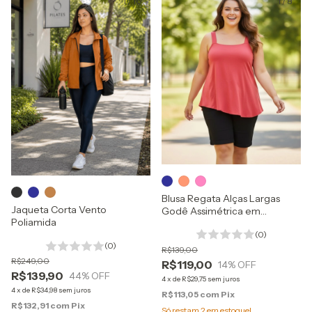
1
/
10
1
/
8
Blusa Regata Alças Largas
Jaqueta Corta Vento
Godê Assimétrica em
Poliamida
Viscolycra Premium
(0)
(0)
R$139,00
R$249,00
R$119,00
14
% OFF
R$139,90
44
% OFF
4
x
de
R$29,75
sem juros
4
x
de
R$34,98
sem juros
R$113,05
com
Pix
R$132,91
com
Pix
Só restam
2
em estoque!