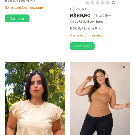
R$66,41
com
Pix
(0)
Só restam
2
em estoque!
R$129,00
R$69,90
46
% OFF
Comprar
4
x
de
R$17,48
sem juros
R$66,41
com
Pix
Atenção, última peça!
Comprar
1
/
10
1
/
10