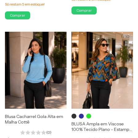
Só restam
5
em estoque!
Comprar
Comprar
1
/
5
1
/
10
Blusa Cacharrel Gola Alta em
Malha Cottê
BLUSA Ampla em Viscose
100% Tecido Plano - Estampa
(0)
Digital e Exclusiva Madame