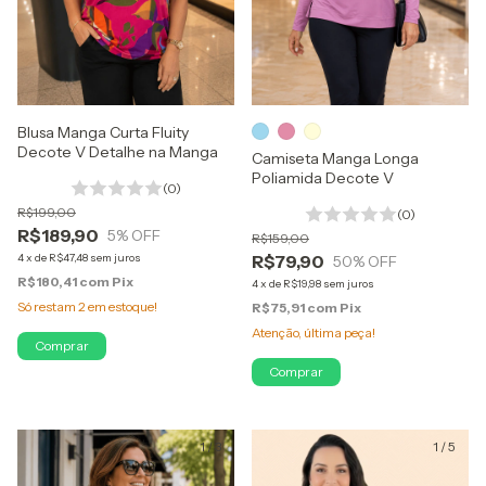
Blusa Manga Curta Fluity
Decote V Detalhe na Manga
Camiseta Manga Longa
Poliamida Decote V
(0)
R$199,00
(0)
R$189,90
5
% OFF
R$159,00
4
x
de
R$47,48
sem juros
R$79,90
50
% OFF
R$180,41
com
Pix
4
x
de
R$19,98
sem juros
Só restam
2
em estoque!
R$75,91
com
Pix
Atenção, última peça!
Comprar
Comprar
1
/
3
1
/
5