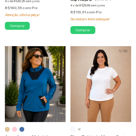
4
x
de
R$42,25
sem juros
4
x
de
R$29,98
sem juros
R$160,55
com
Pix
R$113,91
com
Pix
Atenção, última peça!
Só restam
4
em estoque!
Comprar
Comprar
1
/
8
1
/
10
+2