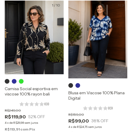
1
/
10
1
/
3
Camisa Social esportiva em
Blusa em Viscose 100% Plana
viscose 100% rayon bali
Digital
(0)
(0)
R$249,00
R$159,00
R$119,90
52
% OFF
R$99,00
38
% OFF
4
x
de
R$29,98
sem juros
4
x
de
R$24,75
sem juros
R$113,91
com
Pix