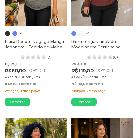
+1
+5
Blusa Decote Degagê Manga
Blusa Longa Canelada -
Japonesa - Tecido de Malha
Modelagem Certinha no
Viscose com Trama Tricô
Corpo - Canelado de Viscose
(0)
(0)
R$129,00
R$149,00
R$89,90
R$119,00
30
% OFF
20
% OFF
4
x
de
R$22,48
sem juros
4
x
de
R$29,75
sem juros
R$85,41
com
Pix
R$113,05
com
Pix
Atenção, última peça!
Atenção, última peça!
Comprar
Comprar
1
/
10
1
/
10