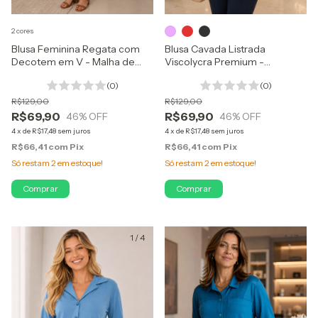
2 cores
Blusa Feminina Regata com
Blusa Cavada Listrada
Decotem em V - Malha de
Viscolycra Premium -
Crepe listrada
Elegante e Confortável
(0)
(0)
R$129,00
R$129,00
R$69,90
R$69,90
46
% OFF
46
% OFF
4
x
de
R$17,48
sem juros
4
x
de
R$17,48
sem juros
R$66,41
com
Pix
R$66,41
com
Pix
Só restam
2
em estoque!
Só restam
2
em estoque!
Comprar
Comprar
1
/
4
1
/
7