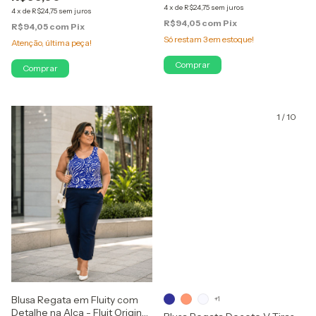
4
x
de
R$24,75
sem juros
4
x
de
R$24,75
sem juros
R$94,05
com
Pix
R$94,05
com
Pix
Só restam
3
em estoque!
Atenção, última peça!
Comprar
Comprar
1
/
6
1
/
10
Blusa Regata em Fluity com
+1
Detalhe na Alça - Fluit Original