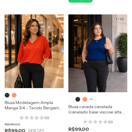
1
/
7
1
/
10
+4
Blusa Modelagem Ampla
Blusa cavada canelada
Manga 3/4 - Tecido Bergamo
(canelado base viscose alta
Base Viscose
qualidade )
(0)
(0)
R$149,00
R$99,00
R$99,00
34
% OFF