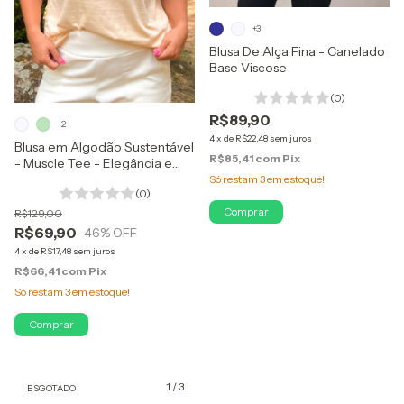
+3
Blusa De Alça Fina - Canelado
Base Viscose
(0)
R$89,90
+2
4
x
de
R$22,48
sem juros
Blusa em Algodão Sustentável
R$85,41
com
Pix
- Muscle Tee - Elegância e
Qualidade Cosnciência Limpa
Só restam
3
em estoque!
(0)
Comprar
R$129,00
R$69,90
46
% OFF
4
x
de
R$17,48
sem juros
R$66,41
com
Pix
Só restam
3
em estoque!
Comprar
1
/
3
ESGOTADO