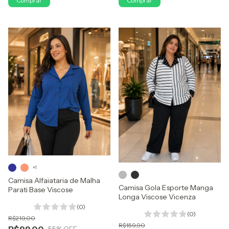
Comprar
Comprar
1
/
10
1
/
5
+1
Camisa Alfaiataria de Malha
Camisa Gola Esporte Manga
Parati Base Viscose
Longa Viscose Vicenza
(0)
(0)
R$219,00
R$159,90
R$99,00
55
% OFF