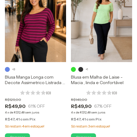
+3
+1
Blusa Manga Longa com
Blusa em Malha de Laise -
Decote Assimetrico Listrada -
Macia , linda e Confortável
Canelado Base Viscose
(0)
(0)
R$129,00
R$149,00
R$49,90
R$49,90
61
% OFF
67
% OFF
4
x
de
R$12,48
sem juros
4
x
de
R$12,48
sem juros
R$47,41
com
Pix
R$47,41
com
Pix
Só restam
4
em estoque!
Só restam
3
em estoque!