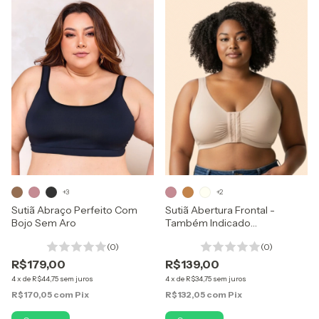
+3
+2
Sutiã Abraço Perfeito Com
Sutiã Abertura Frontal -
Bojo Sem Aro
Também Indicado
Mastectomia
(0)
(0)
R$179,00
R$139,00
4
x
de
R$44,75
sem juros
4
x
de
R$34,75
sem juros
R$170,05
com
Pix
R$132,05
com
Pix