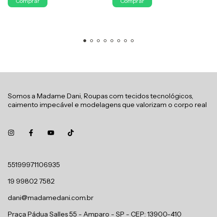
Comprar
Comprar
Somos a Madame Dani, Roupas com tecidos tecnológicos,
caimento impecável e modelagens que valorizam o corpo real
55199971106935
19 99802 7582
dani@madamedani.com.br
Praça Pádua Salles 55 - Amparo - SP - CEP: 13900-410